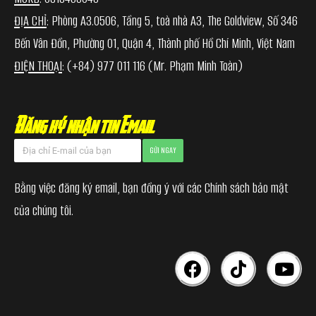
ĐỊA CHỈ
: Phòng A3.0506, Tầng 5, toà nhà A3, The Goldview, Số 346
Bến Vân Đồn, Phường 01, Quận 4, Thành phố Hồ Chí Minh, Việt Nam
ĐIỆN THOẠI
:
(+84) 977 011 116
(Mr. Phạm Minh Toàn)
Đăng ký nhận tin Email
GỬI NGAY
Bằng việc đăng ký email, bạn đồng ý với các Chính sách bảo mật
của chúng tôi.