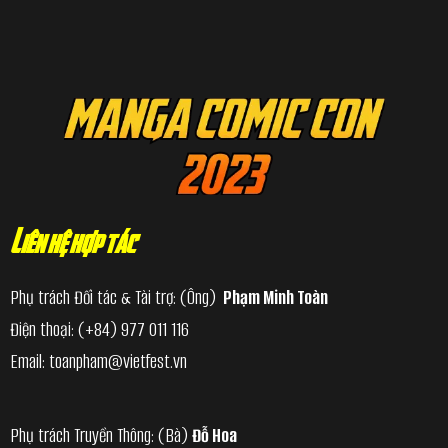
Liên hệ hợp tác
Phụ trách Đối tác & Tài trợ: (Ông)
Phạm Minh Toàn
Điện thoại:
(+84) 977 011 116
Email:
toanpham@vietfest.vn
Phụ trách Truyền Thông: (Bà)
Đỗ Hoa