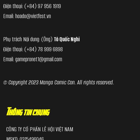
Điện thoại:
(+84) 97 956 1919
Email:
hoado@vietfest.vn
Phụ trách Nội dung: (Ông)
Tô Quốc Nghi
Điện thoại:
(+84) 78 999 6898
Email:
gamepronet1@gmail.com
© Copyright 2023 Manga Comic Con. All rights reserved.
Thông tin chung
CÔNG TY CỔ PHẦN LỄ HỘI VIỆT NAM
MSKD
: 0315496046