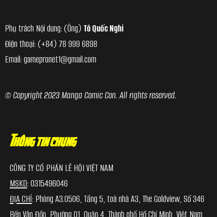
Phụ trách Nội dung: (Ông)
Tô Quốc Nghi
Điện thoại:
(+84) 78 999 6898
Email:
gamepronet1@gmail.com
© Copyright 2023 Manga Comic Con. All rights reserved.
Thông tin chung
CÔNG TY CỔ PHẦN LỄ HỘI VIỆT NAM
MSKD
: 0315496046
ĐỊA CHỈ
: Phòng A3.0506, Tầng 5, toà nhà A3, The Goldview, Số 346
Bến Vân Đồn, Phường 01, Quận 4, Thành phố Hồ Chí Minh, Việt Nam