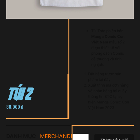
Túi Tote phiên bản
Manga Comic Con
Việt Nam
mẫu số 2
được thiết kế với
phong cách Comic
dễ thương và tinh
nghịch.
Đặt hàng trước sản
túi 2
phẩm tại đây.
Xuất trình mã đơn hàng
và nhận hàng tại quầy
thông tin BTC tại sự
kiện Manga Comic Con
80.000
₫
Việt Nam 2023.
DANH MỤC
MERCHANDISE