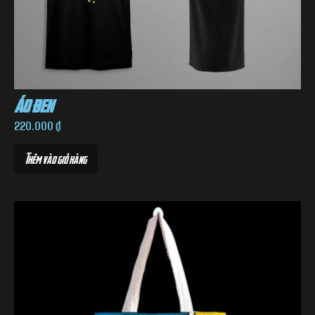
áo đen
220.000
₫
Thêm vào giỏ hàng