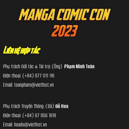
Liên hệ hợp tác
Phụ trách Đối tác & Tài trợ: (Ông)
Phạm Minh Toàn
Điện thoại:
(+84) 977 011 116
Email:
toanpham@vietfest.vn
Phụ trách Truyền Thông: (Bà)
Đỗ Hoa
Điện thoại:
(+84) 97 956 1919
Email:
hoado@vietfest.vn